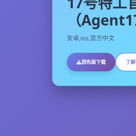
17号特工
（Agent
安卓,ios,官方中文
润色版下载
了解