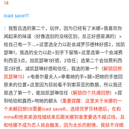
14
load save11
：我暂且选的第二个，玩伴，因为已经有了米娜>我喜欢你
闻起来的味道（好像选别的没啥区别，反正好感是满的）>
给自己电一下....>这里选全力以赴会减罗莎德林好感2，加凯
瑟琳1，我选的全力以赴>别手下留情>这里选第一个会减费
利西亚3点，加凯瑟琳1好感，2信任；选第二个会加费利西
亚2好感，减凯瑟琳好感和信任，我选的第一个（
解锁回想
凯瑟琳15
）>电普尔曼夫人>牵着她的手>腿>把她的手放回
原来的位置>这里因为目前看不到索菲亚的数据，所以我还
是选了第一个，能加凯瑟琳信任（
解锁四个共通回想
）>提
到哈珀和露西>吻她的额头（
重要提醒：这里关于米娜的一
个未解回想08需要load save8，选择完罗莎林德后，在和
mina和他弟弟游戏城结束后跟米娜到家里要选不越过线，且
和哈娜不成为恋人就会触发，因为太长的剧情，我就不详细