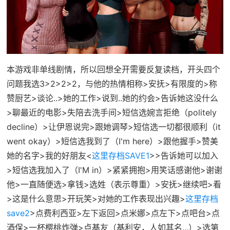
本游戏非单线剧情，所以回想全开需要反复读档，开头四个
问题我选3>2>2>2，与他的热情相称>安抚>有限度的>称
赞厨艺>谈论..>她的工作>说到..她的约会>告诉她这没什么
>聊最近的电影>失陪去洗手间>短信选婉言拒绝（politely
decline）>让伊恩说完>跟她调琴>短信选一切都很顺利（it
went okay）>短信选我到了（I'm here）>跟他握手>赞美
她的名字>我的好朋友<
这里存档SAVE1
>>告诉她可以加入
>短信选我加入了（I'M in）>紧紧拥抱>用笑话感谢他>谢谢
他>一直随便选>拿钱>选姓（表示尊重）>安抚>继续吧>看
>这是什么意思>开玩笑>对她的工作表现出兴趣>
这里存档
save2
>点费利西亚>左下返回>点米娜>点左下>点吧台>点
酒保>一杯樱桃炸弹>点基友（基利安，人如其名...）>选第