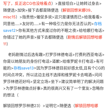
写了，反正这CG也没啥看点
）>直接坦白>让她转过身去>
随便选>加快>接下去都是随便选（
解锁回想米娜09、
misc15
）>指责他>催促多说>这只是谨慎而已>给我看看>
同意他.....>友好的.....>有一种吸引力是你无法否认的>
存档
save12
>你有其他方式来度过你的不眠之夜>给哈娜打电话>
你错过了她的声音>接下去都随便选（
剧情后解锁回想哈娜
11
）
老妈剧情过后选有趣>打罗莎林德电话>打费利西亚电话>
你是以她朋友的身份打电话>道歉>给维罗妮卡打电话>有可
能的>
存档save13
>因为罗莎林德目前好感太低,且有个CG的
时间点冲突，所以这边主线不选择和维罗妮卡去喝酒>问问
罗莎林德还好吗>坚定立场>坐下>建议简单明了的解决问题
>为罗莎林德做点好事>真的很高兴又有了一个室友>忽略你
的想法（
解锁回想罗莎林德23）>证明它>随便选（
解锁回想哈娜