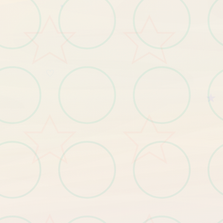
○
♡
★